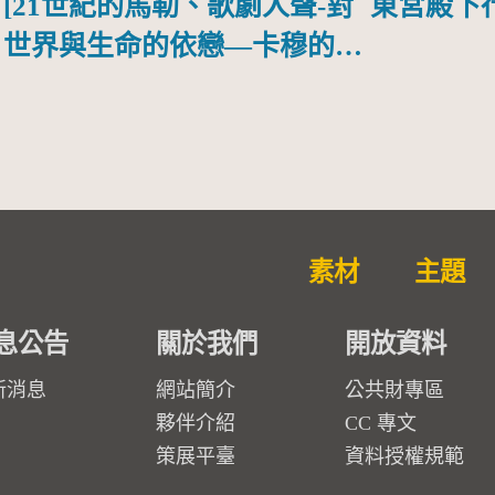
[21世紀的馬勒、歌劇人聲-對
東宮殿下
世界與生命的依戀—卡穆的馬
勒大地之歌]【對世界與生命
的依戀─卡穆的馬勒大地之
歌】
素材
主題
息公告
關於我們
開放資料
新消息
網站簡介
公共財專區
夥伴介紹
CC 專文
策展平臺
資料授權規範