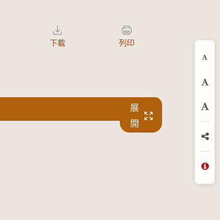
下載
列印
縮
預
展
放
開
分
問