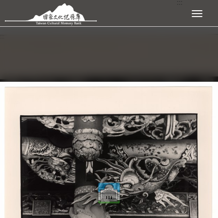
:::
跳到主要內容區塊
展開選單
:::