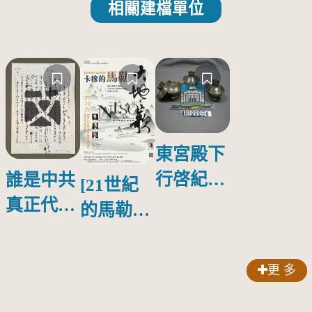
相關建檔單位
東宮殿下
行啓紀念
誰是中共
[21世紀
物銀蓋碗
真正代言
的馬勒、
人？
歌劇人
聲-對世
更 多
界與生命
的依戀—