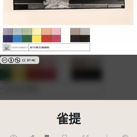
創用CC姓名標示-非商業性 3.0 台灣及其後版本(CC BY-NC 3.0 TW +)
雀提