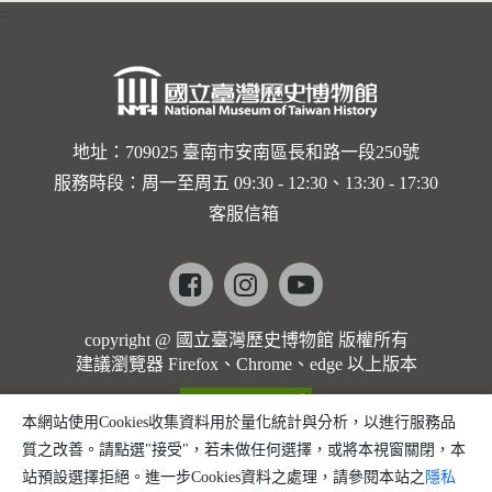
:::
卡穆的馬
勒大地之
歌]【對
世界與生
地址：709025 臺南市安南區長和路一段250號
服務時段：周一至周五 09:30 - 12:30、13:30 - 17:30
命的依戀
客服信箱
─卡穆的
馬勒大地
Facebook
instagram
youtube
之歌】
copyright @ 國立臺灣歷史博物館 版權所有
建議瀏覽器 Firefox、Chrome、edge 以上版本
本網站使用Cookies收集資料用於量化統計與分析，以進行服務品
質之改善。請點選"接受"，若未做任何選擇，或將本視窗關閉，本
站預設選擇拒絕。進一步Cookies資料之處理，請參閱本站之
隱私