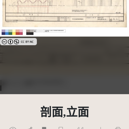
創用CC姓名標示-非商業性 3.0 台灣及其後版本(CC BY-NC 3.0 TW +)
剖面,立面