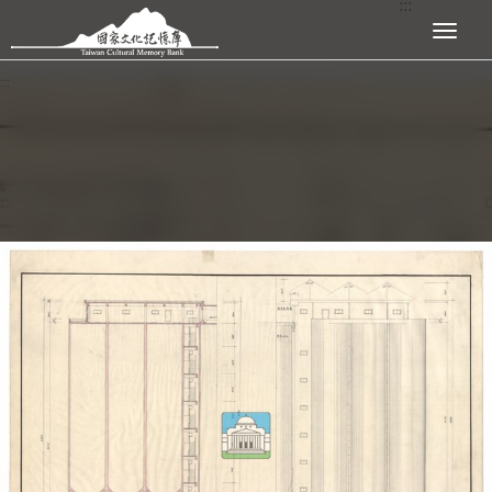
:::
跳到主要內容區塊
展開選單
:::