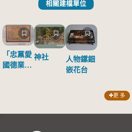
相關建檔單位
「忠黨愛
神社
人物鏍鈿
國德業並
嵌花台
壽」匾額
更 多
:::