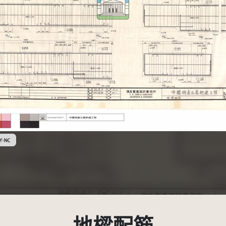
創用CC姓名標示-非商業性 3.0 台灣及其後版本(CC BY-NC 3.0 TW +)