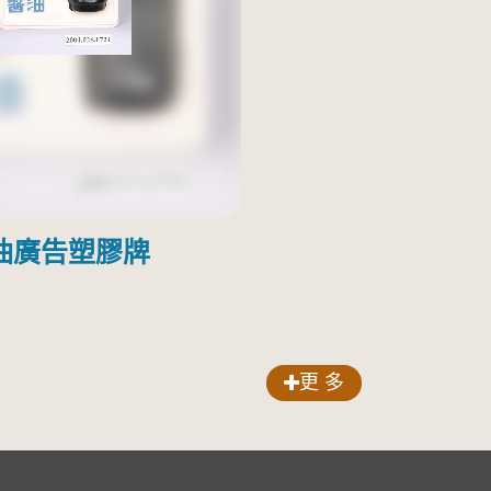
油廣告塑膠牌
更 多