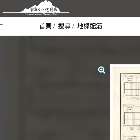
跳到主要內容區塊
:::
首頁
搜尋
地樑配筋