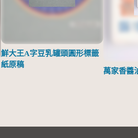
鮮大王A字豆乳罐頭圓形標籤
紙原稿
萬家香醬