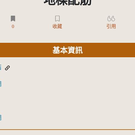
地樑配筋
0
收藏
引用
基本資訊
結
網
網