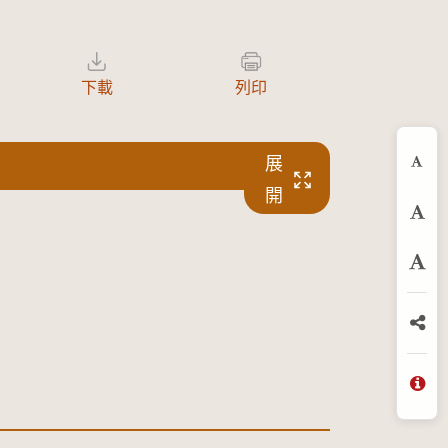
下載
列印
展
縮
開
預
放
分
問