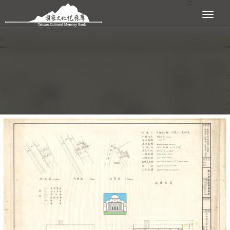
:::
跳到主要內容區塊
展開選單
:::