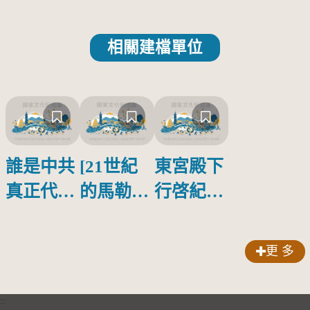
相關建檔單位
誰是中共
[21世紀
東宮殿下
真正代言
的馬勒、
行啓紀念
人？
歌劇人
物銀蓋碗
聲-對世
更 多
界與生命
的依戀—
:::