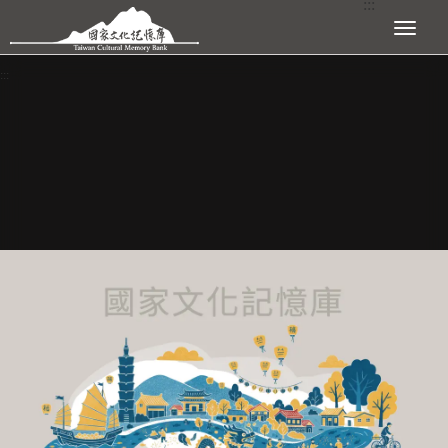
:::
跳到主要內容區塊
展開選單
:::