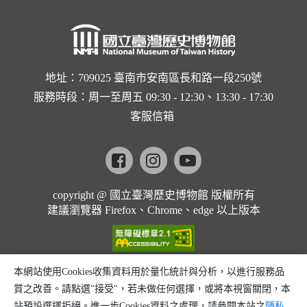
卡穆的馬
勒大地之
歌]【對
世界與生
地址：709025 臺南市安南區長和路一段250號
服務時段：周一至周五 09:30 - 12:30、13:30 - 17:30
命的依戀
客服信箱
─卡穆的
馬勒大地
Facebook
instagram
youtube
之歌】
copyright @ 國立臺灣歷史博物館 版權所有
建議瀏覽器 Firefox、Chrome、edge 以上版本
本網站使用Cookies收集資料用於量化統計與分析，以進行服務品
質之改善。請點選"接受"，若未做任何選擇，或將本視窗關閉，本
站預設選擇拒絕。進一步Cookies資料之處理，請參閱本站之
隱私