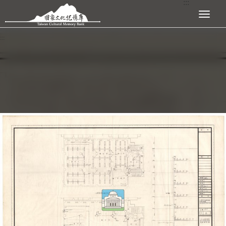
:::
跳到主要內容區塊
展開選單
:::