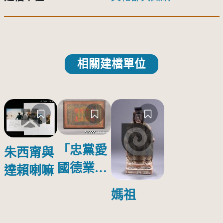
相關建檔單位
「忠黨愛
朱西甯與
國德業並
達賴喇嘛
壽」匾額
媽祖