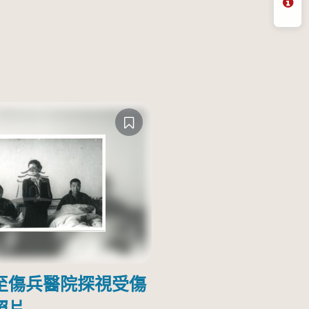
問
至傷兵醫院探視受傷