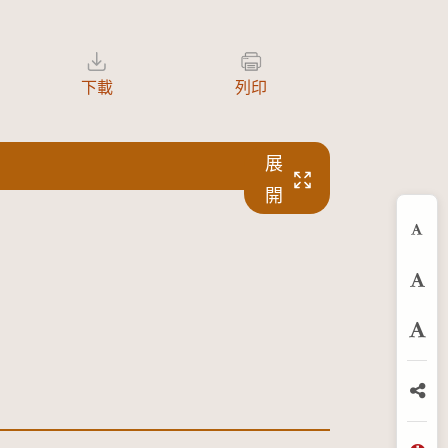
下載
列印
展
開
縮
預
放
分