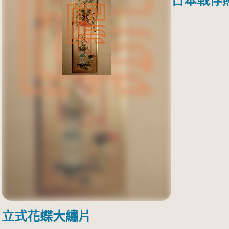
日本戰俘
立式花蝶大繡片