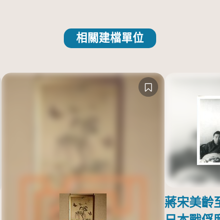
相關建檔單位
蔣宋美齡