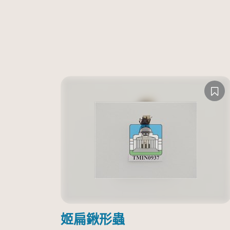
姬扁鍬形蟲