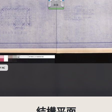
創用CC姓名標示-非商業性 3.0 台灣及其後版本(CC BY-NC 3.0 TW +)