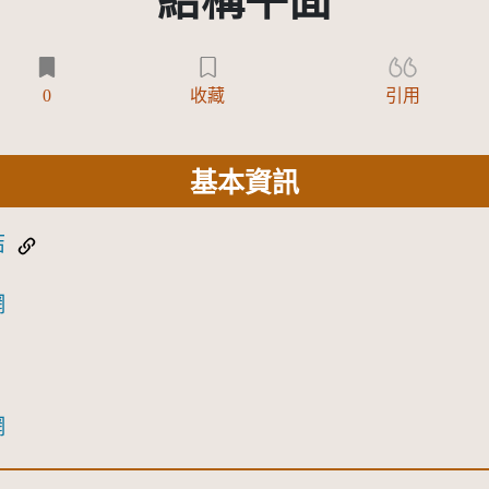
結構平面
0
收藏
引用
基本資訊
結
網
網