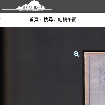
跳到主要內容區塊
:::
首頁
搜尋
結構平面