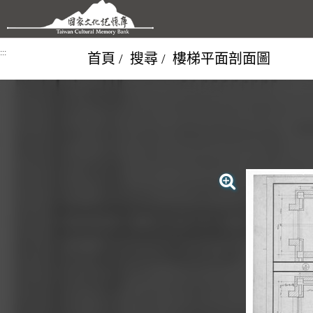
跳到主要內容區塊
:::
首頁
搜尋
樓梯平面剖面圖