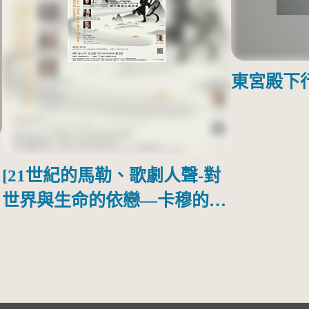
東宮殿下
[21世紀的馬勒、歌劇人聲-對
世界與生命的依戀—卡穆的馬
勒大地之歌]【對世界與生命
的依戀─卡穆的馬勒大地之
歌】