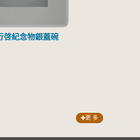
行啓紀念物銀蓋碗
更 多