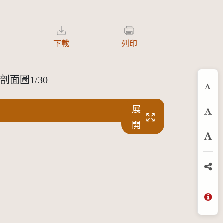
下載
列印
梯剖面圖1/30
縮
展
預
開
放
分
問