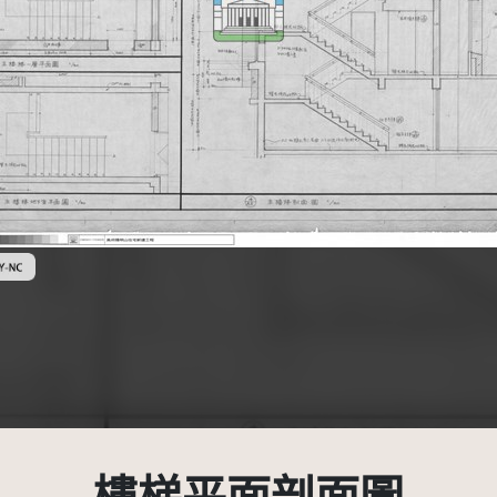
創用CC姓名標示-非商業性 3.0 台灣及其後版本(CC BY-NC 3.0 TW +)