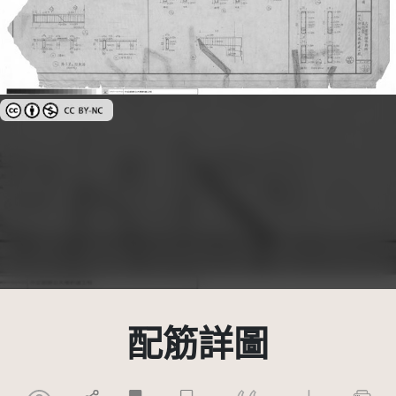
創用CC姓名標示-非商業性 3.0 台灣及其後版本(CC BY-NC 3.0 TW +)
配筋詳圖