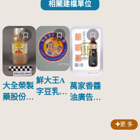
相關建檔單位
鮮大王A
大全榮製
萬家香醬
字豆乳罐
藥股份有
油廣告塑
頭圓形標
限公司出
膠牌
籤紙原稿
品索比林
更 多
錠