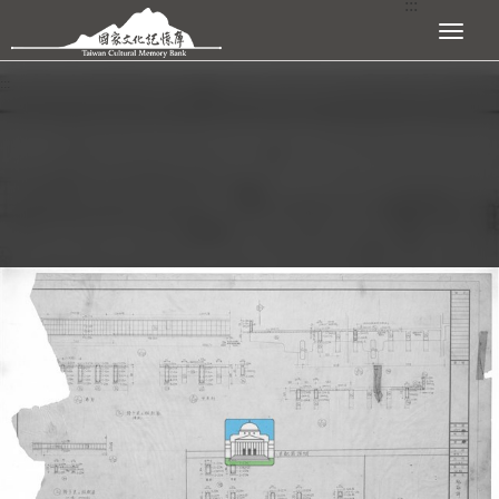
:::
跳到主要內容區塊
展開選單
:::