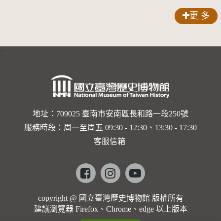
聲-對世
更 多
界與生命
的依戀—
:::
卡穆的馬
勒大地之
歌]【對
世界與生
地址：709025 臺南市安南區長和路一段250號
服務時段：周一至周五 09:30 - 12:30、13:30 - 17:30
命的依戀
客服信箱
─卡穆的
馬勒大地
Facebook
instagram
youtube
之歌】
copyright @ 國立臺灣歷史博物館 版權所有
建議瀏覽器 Firefox、Chrome、edge 以上版本