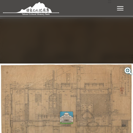
:::
跳到主要內容區塊
展開選單
:::