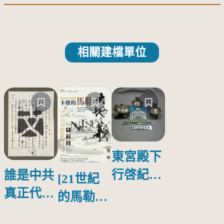
相關建檔單位
東宮殿下
行啓紀念
誰是中共
[21世紀
物銀蓋碗
真正代言
的馬勒、
人？
歌劇人