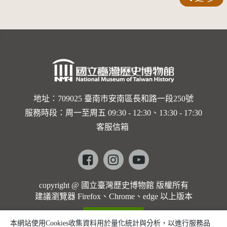
界與生命
的依戀—
:::
卡穆的馬
勒大地之
歌]【對
世界與生
地址：709025 臺南市安南區長和路一段250號
服務時段：周一至周五 09:30 - 12:30、13:30 - 17:30
命的依戀
客服信箱
─卡穆的
馬勒大地
Facebook
instagram
youtube
之歌】
copyright @ 國立臺灣歷史博物館 版權所有
建議瀏覽器 Firefox、Chrome、edge 以上版本
本網站使用Cookies收集資料用於量化統計與分析，以進行服務品