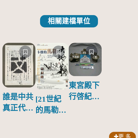
相關建檔單位
東宮殿下
行啓紀念
誰是中共
[21世紀
物銀蓋碗
真正代言
的馬勒、
人？
歌劇人
聲-對世
更 多