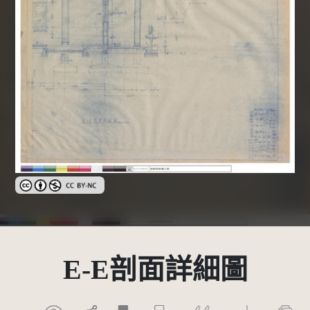
創用CC姓名標示-非商業性 3.0 台灣及其後版本(CC BY-NC 3.0 TW +
E-E剖面詳細圖