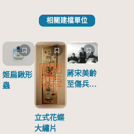
相關建檔單位
蔣宋美齡
姬扁鍬形
至傷兵醫
蟲
院探視受
傷日本戰
俘照片
立式花蝶
大繡片