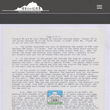
:::
跳到主要內容區塊
展開選單
:::