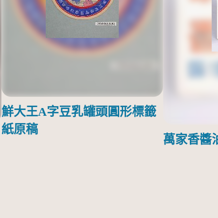
鮮大王A字豆乳罐頭圓形標籤
紙原稿
萬家香醬