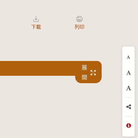
下載
列印
縮
展
預
開
放
分
問