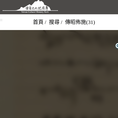
跳到主要內容區塊
:::
首頁
搜尋
傳昭佈施(31)