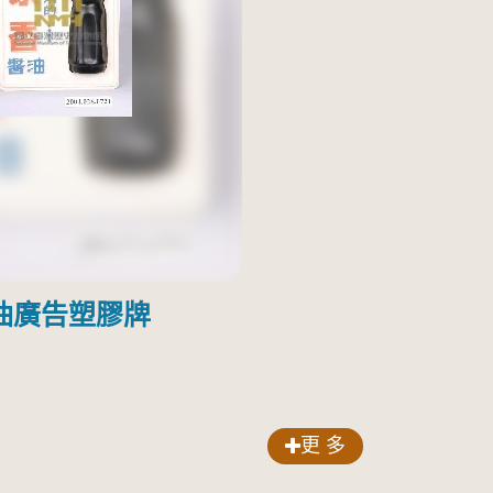
油廣告塑膠牌
更 多