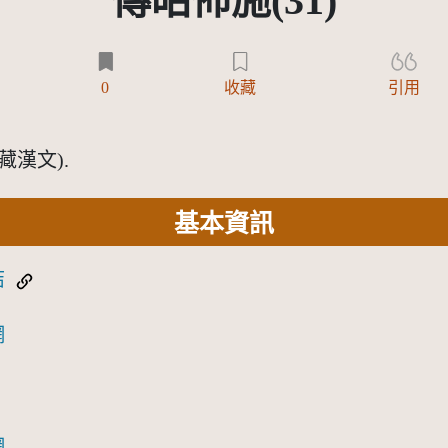
傳昭佈施(31)
0
收藏
引用
漢文).
基本資訊
結
網
網