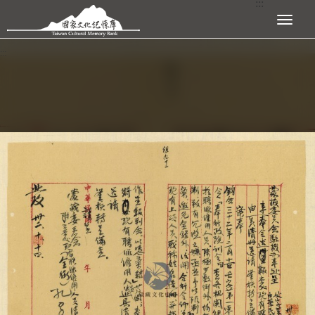
:::
跳到主要內容區塊
展開選單
:::