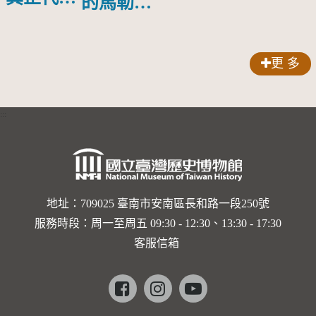
的馬勒、
人？
歌劇人
聲-對世
更 多
界與生命
的依戀—
:::
卡穆的馬
勒大地之
歌]【對
世界與生
地址：709025 臺南市安南區長和路一段250號
服務時段：周一至周五 09:30 - 12:30、13:30 - 17:30
命的依戀
客服信箱
─卡穆的
馬勒大地
Facebook
instagram
youtube
之歌】