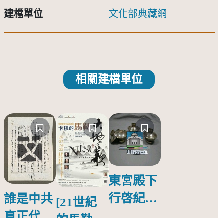
建檔單位
文化部典藏網
相關建檔單位
東宮殿下
行啓紀念
誰是中共
[21世紀
物銀蓋碗
真正代言