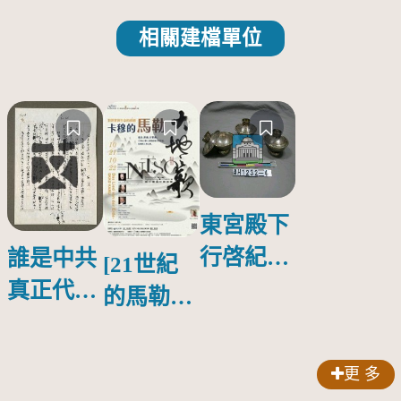
相關建檔單位
東宮殿下
行啓紀念
誰是中共
[21世紀
物銀蓋碗
真正代言
的馬勒、
人？
歌劇人
聲-對世
更 多
界與生命