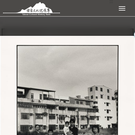
:::
跳到主要內容區塊
展開選單
:::