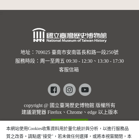
的依戀—
:::
卡穆的馬
勒大地之
歌]【對
世界與生
地址：709025 臺南市安南區長和路一段250號
服務時段：周一至周五 09:30 - 12:30、13:30 - 17:30
命的依戀
客服信箱
─卡穆的
馬勒大地
Facebook
instagram
youtube
之歌】
copyright @ 國立臺灣歷史博物館 版權所有
建議瀏覽器 Firefox、Chrome、edge 以上版本
本網站使用Cookies收集資料用於量化統計與分析，以進行服務品
質之改善。請點選"接受"，若未做任何選擇，或將本視窗關閉，本