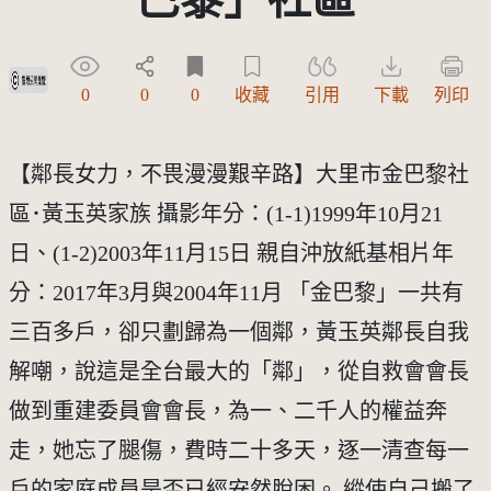
受著作權法保護-僅限於本平台有限度公開瀏覽
0
0
0
收藏
引用
下載
列印
【鄰長女力，不畏漫漫艱辛路】大里市金巴黎社
區･黃玉英家族 攝影年分：(1-1)1999年10月21
日、(1-2)2003年11月15日 親自沖放紙基相片年
分：2017年3月與2004年11月 「金巴黎」一共有
三百多戶，卻只劃歸為一個鄰，黃玉英鄰長自我
解嘲，說這是全台最大的「鄰」，從自救會會長
做到重建委員會會長，為一、二千人的權益奔
走，她忘了腿傷，費時二十多天，逐一清查每一
戶的家庭成員是否已經安然脫困。 縱使自己搬了