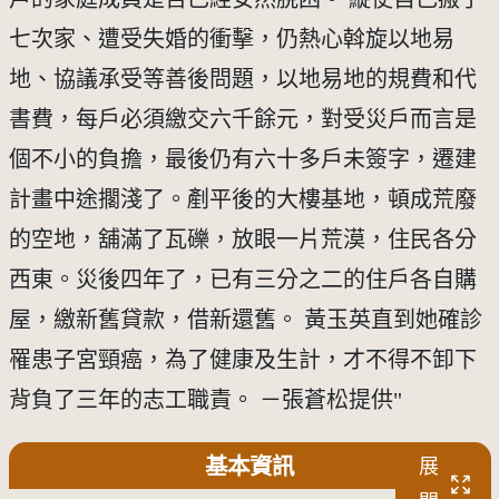
七次家、遭受失婚的衝擊，仍熱心斡旋以地易
地、協議承受等善後問題，以地易地的規費和代
書費，每戶必須繳交六千餘元，對受災戶而言是
個不小的負擔，最後仍有六十多戶未簽字，遷建
計畫中途擱淺了。剷平後的大樓基地，頓成荒廢
的空地，舖滿了瓦礫，放眼一片荒漠，住民各分
西東。災後四年了，已有三分之二的住戶各自購
屋，繳新舊貸款，借新還舊。 黃玉英直到她確診
罹患子宮頸癌，為了健康及生計，才不得不卸下
背負了三年的志工職責。 －張蒼松提供"
基本資訊
展