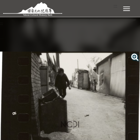
跳到主要內容區塊
:::
展開選單
:::