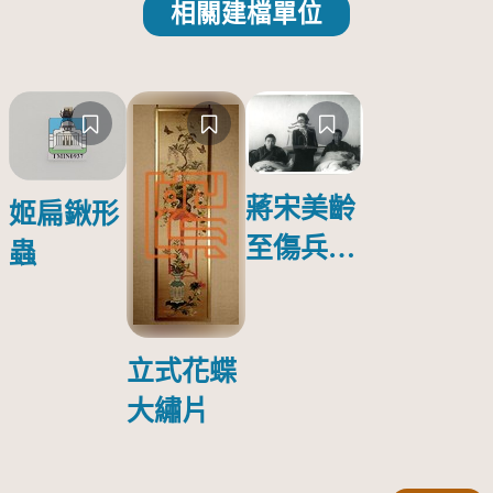
相關建檔單位
蔣宋美齡
姬扁鍬形
至傷兵醫
蟲
院探視受
傷日本戰
俘照片
立式花蝶
大繡片