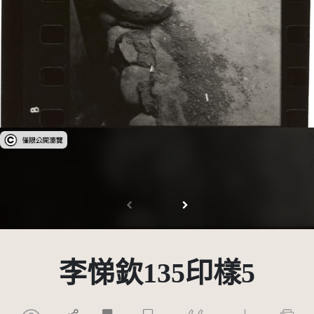
受著作權法保護-僅限於本平台有限度公開瀏覽
李悌欽135印樣5