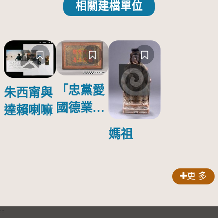
相關建檔單位
「忠黨愛
朱西甯與
國德業並
達賴喇嘛
壽」匾額
媽祖
更 多
:::