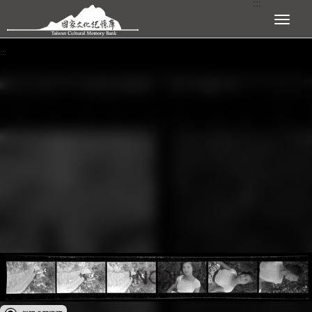
:::
跳到主要內容區塊
展開選單
:::
受著作權法保護-僅限於本平台有限度公開瀏覽