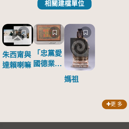
相關建檔單位
「忠黨愛
朱西甯與
國德業並
達賴喇嘛
壽」匾額
媽祖
更 多
:::