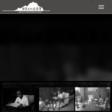
:::
跳到主要內容區塊
展開選單
:::