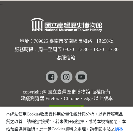
:::
卡穆的馬
勒大地之
歌]【對
世界與生
地址：709025 臺南市安南區長和路一段250號
服務時段：周一至周五 09:30 - 12:30、13:30 - 17:30
命的依戀
客服信箱
─卡穆的
馬勒大地
Facebook
instagram
youtube
之歌】
copyright @ 國立臺灣歷史博物館 版權所有
建議瀏覽器 Firefox、Chrome、edge 以上版本
本網站使用Cookies收集資料用於量化統計與分析，以進行服務品
質之改善。請點選"接受"，若未做任何選擇，或將本視窗關閉，本
站預設選擇拒絕。進一步Cookies資料之處理，請參閱本站之
隱私