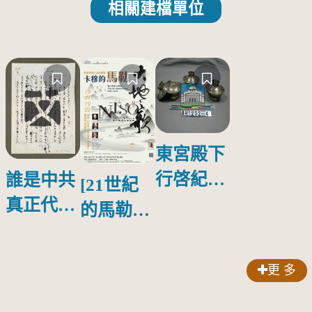
相關建檔單位
東宮殿下
行啓紀念
誰是中共
[21世紀
物銀蓋碗
真正代言
的馬勒、
人？
歌劇人
聲-對世
更 多
界與生命
的依戀—