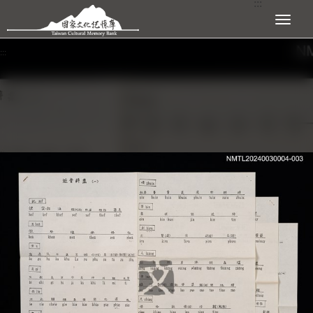
:::
跳到主要內容區塊
展開選單
:::