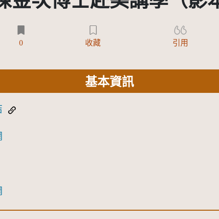
陳金次博士赴美講學（影
0
收藏
引用
基本資訊
結
網
網