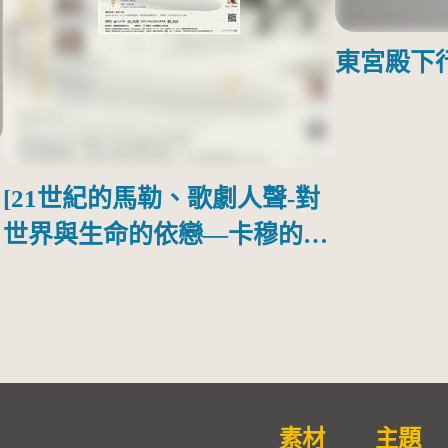
東宮殿下
[21世紀的馬勒、歌劇人聲-對
世界與生命的依戀—卡穆的馬
勒大地之歌]【對世界與生命
的依戀─卡穆的馬勒大地之
歌】
素材
主題