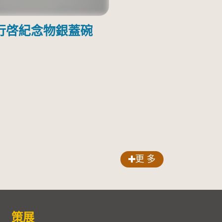
行啓紀念物銀蓋碗
更 多
策展