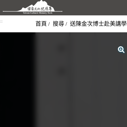
跳到主要內容區塊
:::
首頁
搜尋
送陳金次博士赴美講學