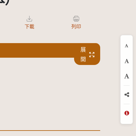
本）
下載
列印
展
縮
開
預
放
分
問