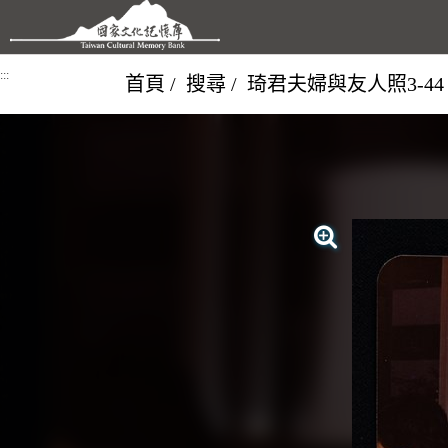
跳到主要內容區塊
:::
首頁
搜尋
琦君夫婦與友人照3-44