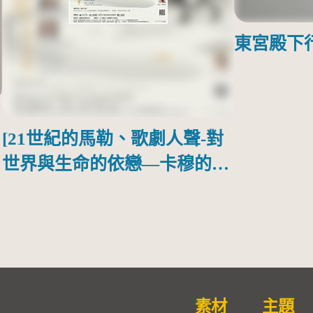
東宮殿下
[21世紀的馬勒、歌劇人聲-對
世界與生命的依戀—卡穆的馬
勒大地之歌]【對世界與生命
的依戀─卡穆的馬勒大地之
歌】
素材
主題