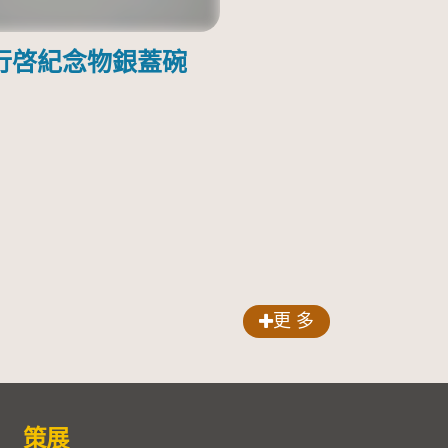
行啓紀念物銀蓋碗
更 多
策展