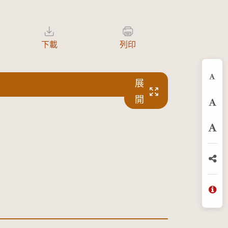
下載
列印
展
縮
開
預
放
分
問