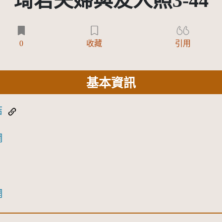
琦君夫婦與友人照3-44
0
收藏
引用
基本資訊
結
網
網