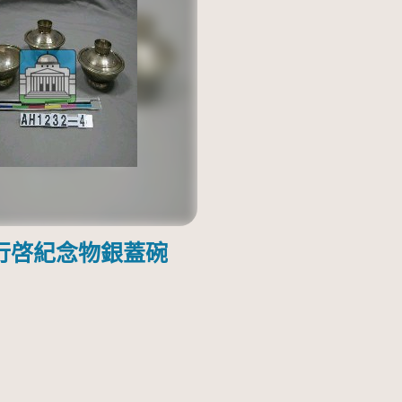
行啓紀念物銀蓋碗