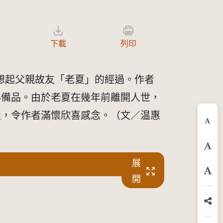
下載
列印
想起父親故友「老夏」的經過。作者
必備品。由於老夏在幾年前離開人世，
逢，令作者滿懷欣喜感念。（文／温惠
縮
預
展
放
開
分