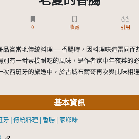
老夏的香腸
0
收藏
引用
哥品嘗當地傳統料理──香腸時，因料理味道雷同而
腸別有一番素樸耐吃的風味，是作者家中年夜菜的
一次西班牙的旅途中，於古城布爾哥再次與此味相
基本資訊
班牙│傳統料理│香腸│家鄉味
結