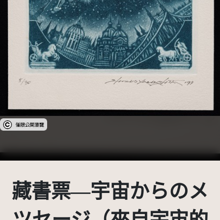
受著作權法保護-僅限於本平台有限度公開瀏覽
藏書票—宇宙からのメ
ツセージ（來自宇宙的