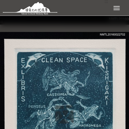
:::
跳到主要內容區塊
展開選單
:::