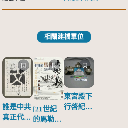
相關建檔單位
東宮殿下
行啓紀念
誰是中共
[21世紀
物銀蓋碗
真正代言
的馬勒、
人？