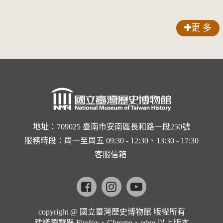
歌劇人
聲-對世
更 多
界與生命
的依戀—
:::
卡穆的馬
勒大地之
歌]【對
世界與生
地址：709025 臺南市安南區長和路一段250號
服務時段：周一至周五 09:30 - 12:30、13:30 - 17:30
命的依戀
客服信箱
─卡穆的
馬勒大地
Facebook
instagram
youtube
之歌】
copyright @ 國立臺灣歷史博物館 版權所有
建議瀏覽器 Firefox、Chrome、edge 以上版本