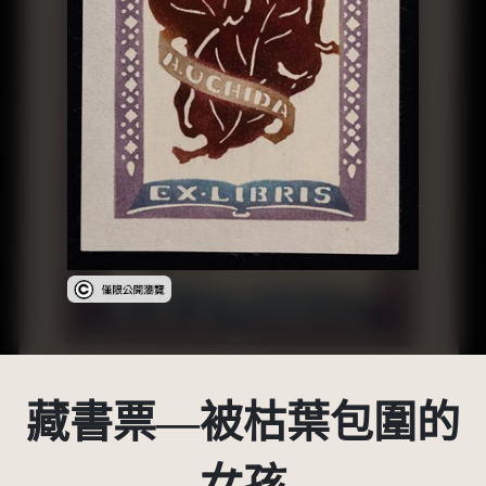
受著作權法保護-僅限於本平台有限度公開瀏覽
藏書票—被枯葉包圍的
女孩