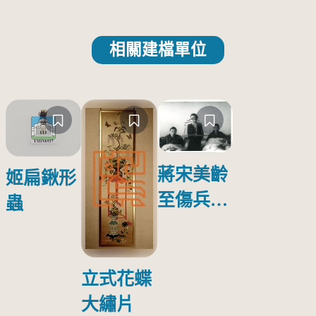
相關建檔單位
蔣宋美齡
姬扁鍬形
至傷兵醫
蟲
院探視受
傷日本戰
俘照片
立式花蝶
大繡片