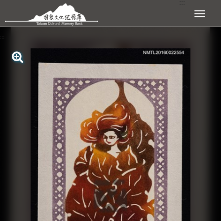
:::
跳到主要內容區塊
展開選單
:::
查看大圖