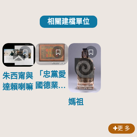
相關建檔單位
「忠黨愛
朱西甯與
國德業並
達賴喇嘛
壽」匾額
媽祖
更 多