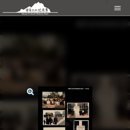
:::
跳到主要內容區塊
展開選單
:::
查看大圖