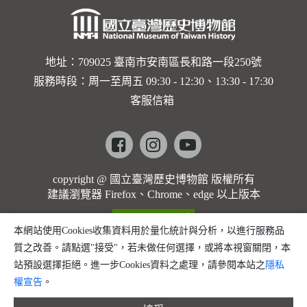
勒大地之
歌]【對
世界與生
地址：709025 臺南市安南區長和路一段250號
服務時段：周一至周五 09:30 - 12:30、13:30 - 17:30
命的依戀
客服信箱
─卡穆的
馬勒大地
Facebook
instagram
youtube
之歌】
copyright @ 國立臺灣歷史博物館 版權所有
建議瀏覽器 Firefox、Chrome、edge 以上版本
本網站使用Cookies收集資料用於量化統計與分析，以進行服務品
質之改善。請點選"接受"，若未做任何選擇，或將本視窗關閉，本
站預設選擇拒絕。進一步Cookies資料之處理，請參閱本站之
隱私
權宣告
。