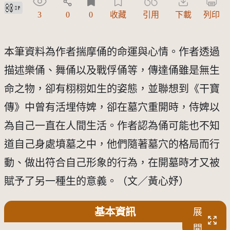
創用CC姓名標示 3.0 台灣及其後版本(CC BY 3.0 TW +)
3
0
0
收藏
引用
下載
列印
本筆資料為作者揣摩俑的命運與心情。作者透過
描述樂俑、舞俑以及戰俘俑等，傳達俑雖是無生
命之物，卻有栩栩如生的姿態，並聯想到《干寶
傳》中曾有活埋侍婢，卻在墓穴重開時，侍婢以
為自己一直在人間生活。作者認為俑可能也不知
道自己身處墳墓之中，他們隨著墓穴的格局而行
動、做出符合自己形象的行為，在開墓時才又被
賦予了另一種生的意義。（文／黃心妤）
基本資訊
展
開