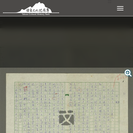
:::
跳到主要內容區塊
展開選單
:::