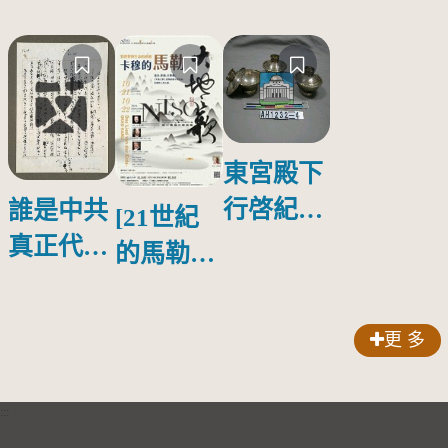
東宮殿下
行啓紀念
誰是中共
[21世紀
物銀蓋碗
真正代言
的馬勒、
人？
歌劇人
聲-對世
更 多
界與生命
的依戀—
:::
卡穆的馬