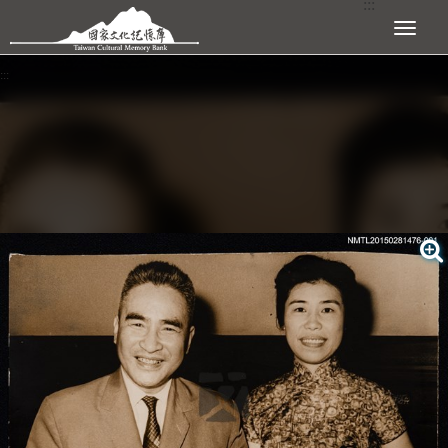
:::
跳到主要內容區塊
展開選單
:::