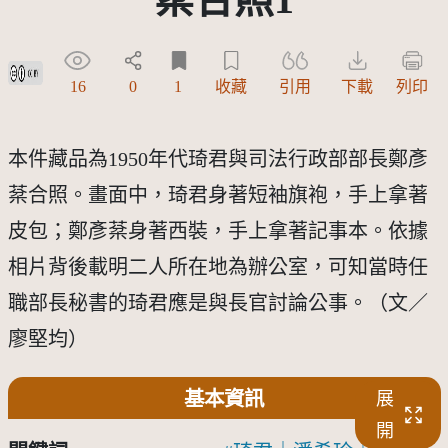
創用CC姓名標示 3.0 台灣及其後版本(CC BY 3.0 TW +)
16
0
1
收藏
引用
下載
列印
本件藏品為1950年代琦君與司法行政部部長鄭彥
棻合照。畫面中，琦君身著短袖旗袍，手上拿著
皮包；鄭彥棻身著西裝，手上拿著記事本。依據
相片背後載明二人所在地為辦公室，可知當時任
職部長秘書的琦君應是與長官討論公事。（文／
廖堅均）
基本資訊
展
開