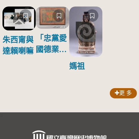
「忠黨愛
朱西甯與
國德業並
達賴喇嘛
壽」匾額
媽祖
更 多
:::