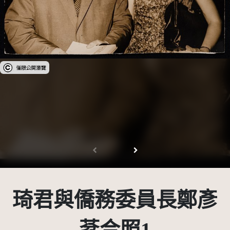
受著作權法保護-僅限於本平台有限度公開瀏覽
琦君與僑務委員長鄭彥
棻合照1