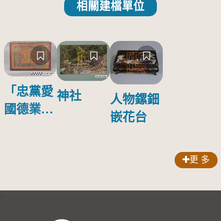
相關建檔單位
「忠黨愛
神社
人物鏍鈿
國德業並
嵌花台
壽」匾額
更 多
:::