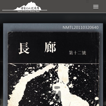
:::
跳到主要內容區塊
展開選單
:::
查