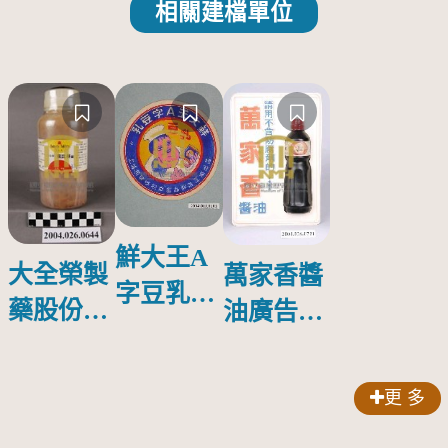
相關建檔單位
鮮大王A
大全榮製
萬家香醬
字豆乳罐
藥股份有
油廣告塑
頭圓形標
限公司出
膠牌
籤紙原稿
品索比林
更 多
錠