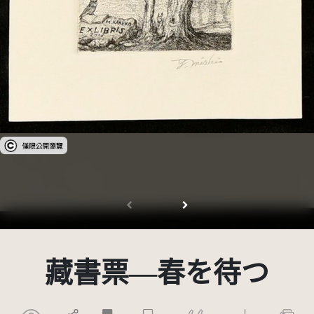
受著作權法保護-僅限於本平台有限度公開瀏覽
藏書票—春を待つ