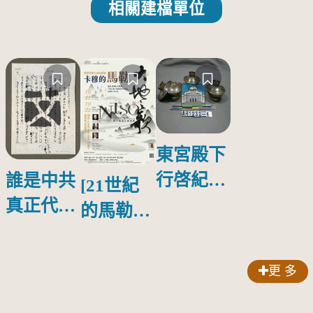
相關建檔單位
東宮殿下
行啓紀念
誰是中共
[21世紀
物銀蓋碗
真正代言
的馬勒、
人？
歌劇人
聲-對世
更 多
界與生命
的依戀—