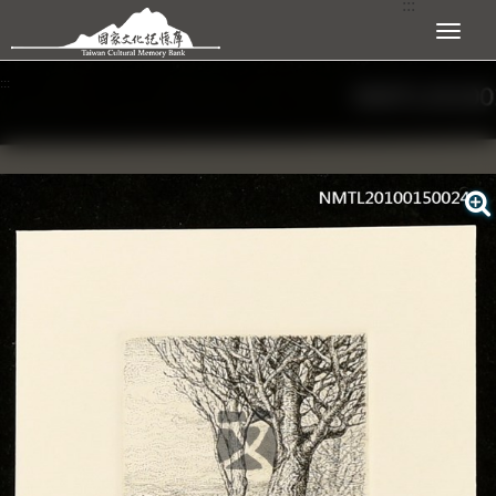
:::
跳到主要內容區塊
展開選單
:::