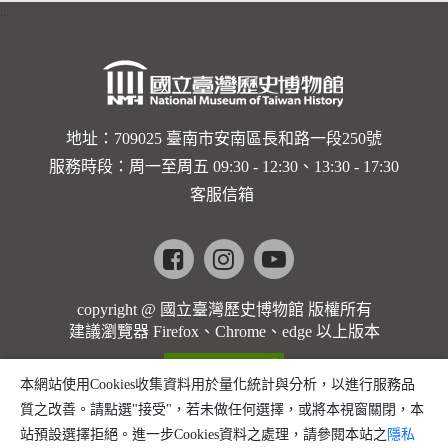
:::
卡穆的馬
勒大地之
歌]【對
世界與生
地址：709025 臺南市安南區長和路一段250號
服務時段：周一至周五 09:30 - 12:30、13:30 - 17:30
命的依戀
客服信箱
─卡穆的
馬勒大地
Facebook
instagram
youtube
之歌】
copyright @ 國立臺灣歷史博物館 版權所有
建議瀏覽器 Firefox、Chrome、edge 以上版本
本網站使用Cookies收集資料用於量化統計與分析，以進行服務品
質之改善。請點選"接受"，若未做任何選擇，或將本視窗關閉，本
站預設選擇拒絕。進一步Cookies資料之處理，請參閱本站之
隱私