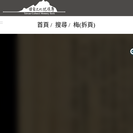
跳到主要內容區塊
:::
首頁
搜尋
梅(拆頁)