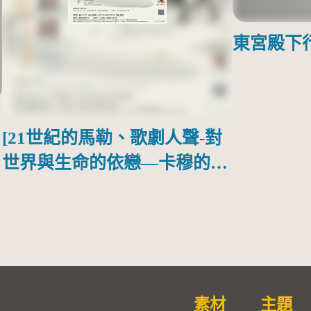
東宮殿下
[21世紀的馬勒、歌劇人聲-對
世界與生命的依戀—卡穆的馬
勒大地之歌]【對世界與生命
的依戀─卡穆的馬勒大地之
歌】
素材
主題