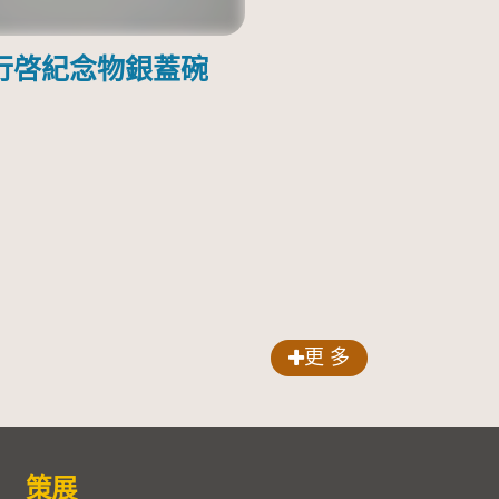
行啓紀念物銀蓋碗
更 多
策展