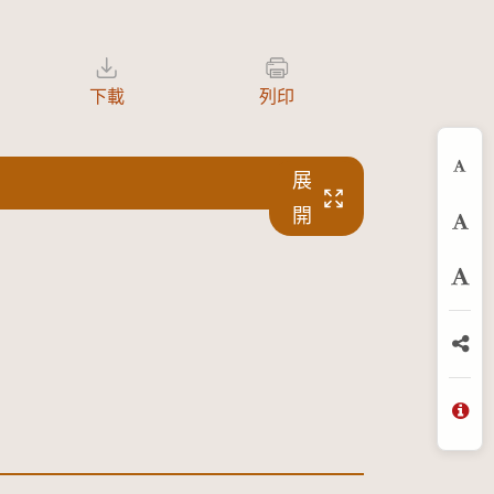
下載
列印
展
縮
開
預
放
分
問