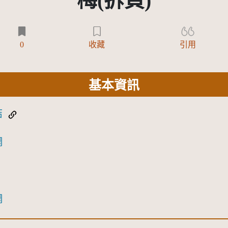
梅(拆頁)
0
收藏
引用
基本資訊
結
網
網