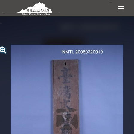
:::
跳到主要內容區塊
展開選單
:::
查看大