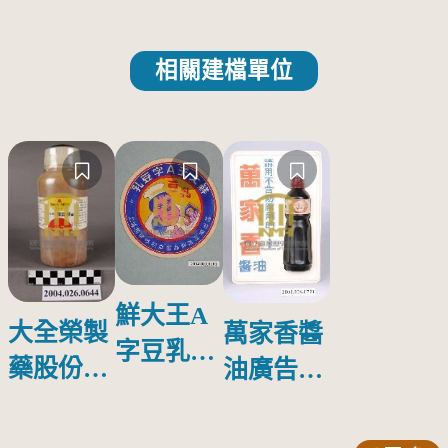
相關建檔單位
鮮大王A
大全榮製
萬家香醬
字豆乳罐
藥股份有
油廣告塑
頭圓形標
限公司出
膠牌
籤紙原稿
品索比林