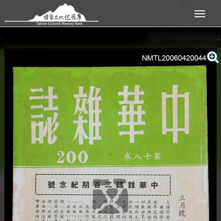
:::
跳到主要內容區塊
展開選單
:::
查