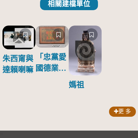
相關建檔單位
「忠黨愛
朱西甯與
國德業並
達賴喇嘛
壽」匾額
媽祖
更 多
:::