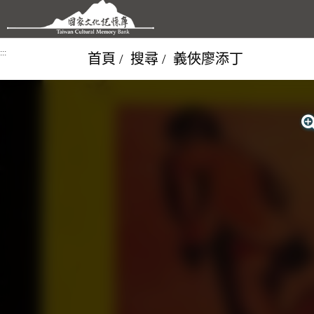
跳到主要內容區塊
:::
首頁
搜尋
義俠廖添丁