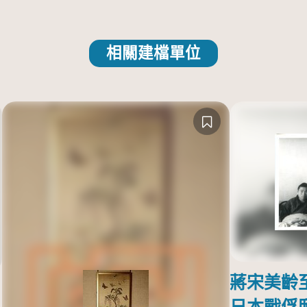
相關建檔單位
蔣宋美齡