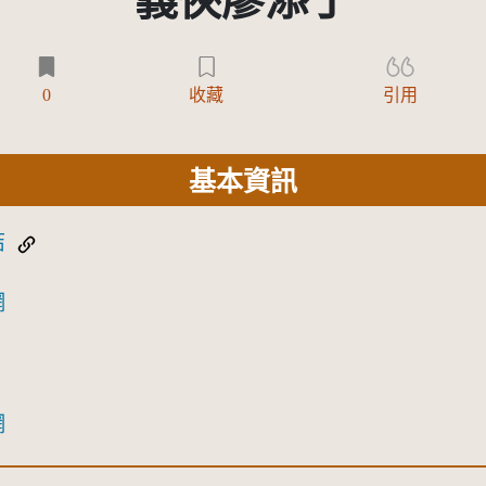
義俠廖添丁
0
收藏
引用
基本資訊
結
網
網