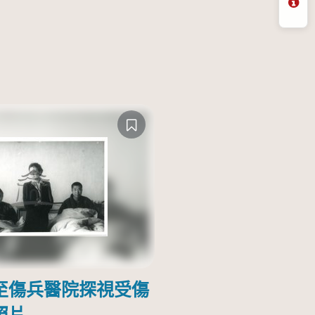
問
至傷兵醫院探視受傷