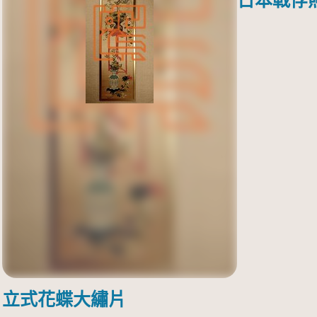
日本戰俘
立式花蝶大繡片