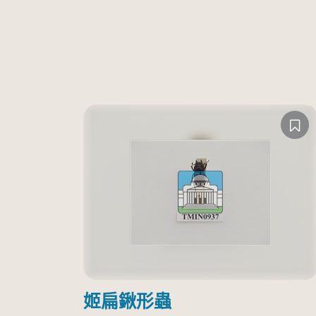
姬扁鍬形蟲