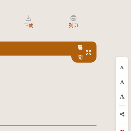
下載
列印
展
開
縮
預
放
分