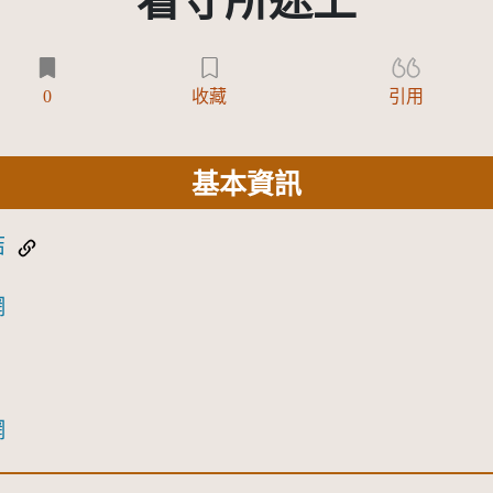
看守所途上
0
收藏
引用
基本資訊
結
網
網