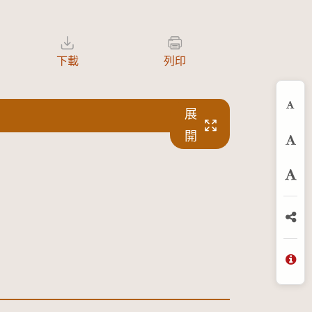
下載
列印
展
縮
開
預
放
分
問