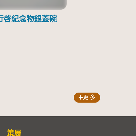
行啓紀念物銀蓋碗
更 多
策展