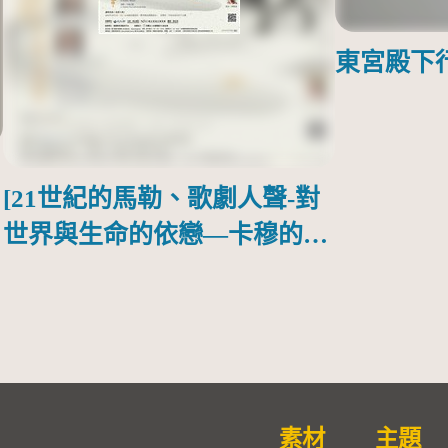
東宮殿下
[21世紀的馬勒、歌劇人聲-對
世界與生命的依戀—卡穆的馬
勒大地之歌]【對世界與生命
的依戀─卡穆的馬勒大地之
歌】
素材
主題