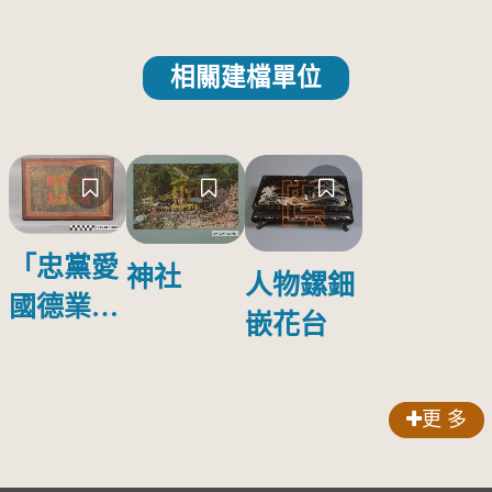
相關建檔單位
「忠黨愛
神社
人物鏍鈿
國德業並
嵌花台
壽」匾額
更 多