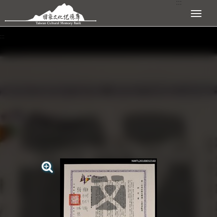
:::
跳到主要內容區塊
展開選單
:::
查看大圖