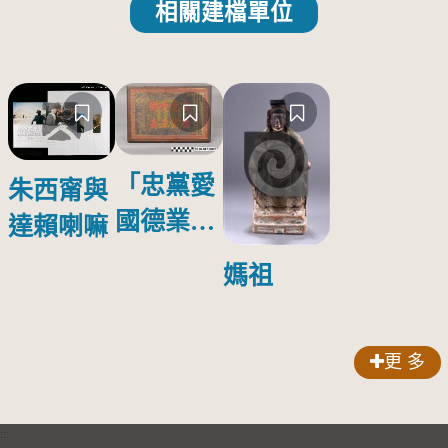
相關建檔單位
「忠黨愛
朱西甯與
國德業並
達賴喇嘛
壽」匾額
媽祖
更 多
:::