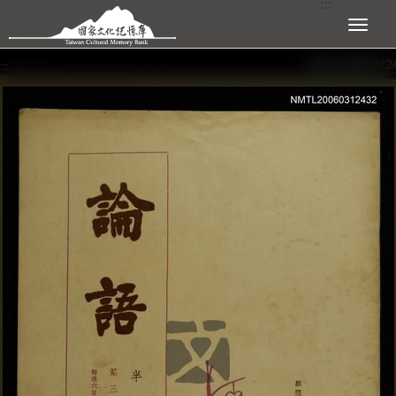
:::
跳到主要內容區塊
展開選單
:::