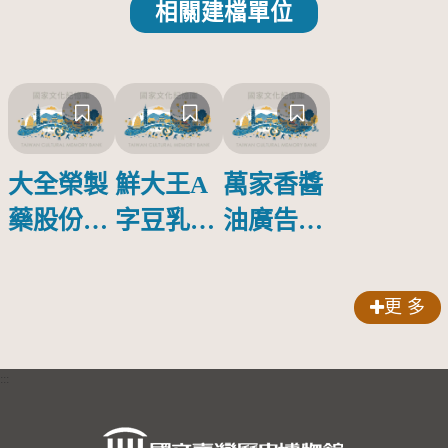
相關建檔單位
大全榮製
鮮大王A
萬家香醬
藥股份有
字豆乳罐
油廣告塑
限公司出
頭圓形標
膠牌
品索比林
籤紙原稿
更 多
錠
:::