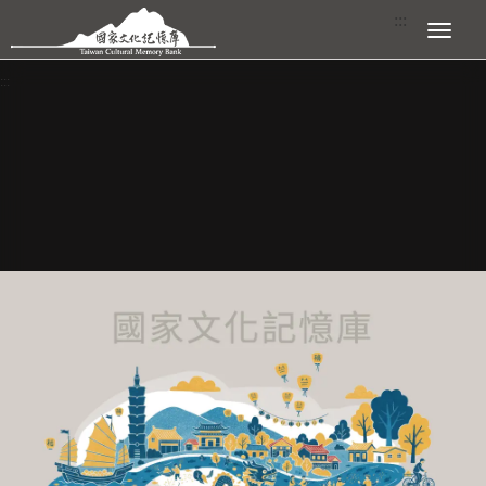
跳到主要內容區塊
:::
展開選單
:::