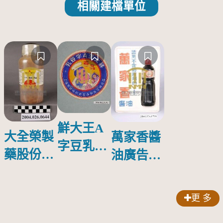
相關建檔單位
鮮大王A
大全榮製
萬家香醬
字豆乳罐
藥股份有
油廣告塑
頭圓形標
限公司出
膠牌
籤紙原稿
品索比林
更 多
錠