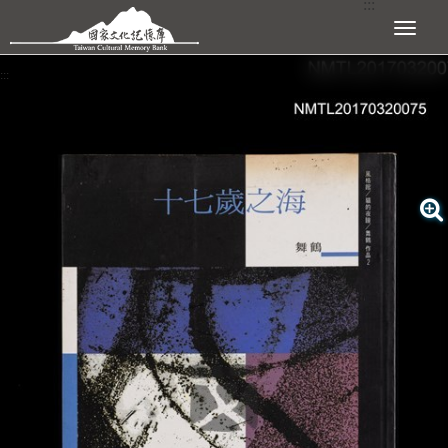
:::
跳到主要內容區塊
展開選單
:::