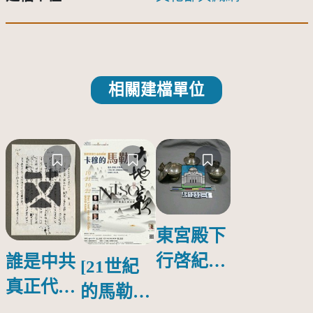
相關建檔單位
東宮殿下
行啓紀念
誰是中共
[21世紀
物銀蓋碗
真正代言
的馬勒、
人？