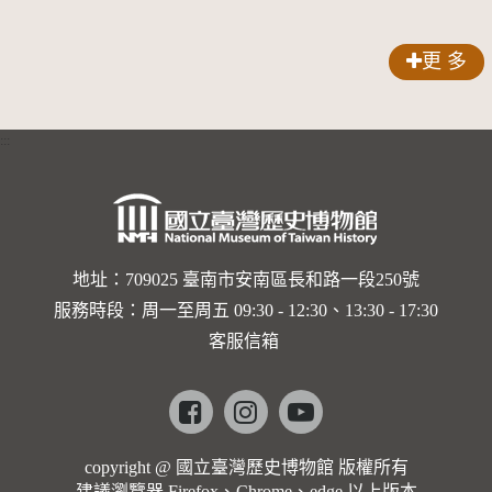
歌劇人
聲-對世
更 多
界與生命
的依戀—
:::
卡穆的馬
勒大地之
歌]【對
世界與生
地址：709025 臺南市安南區長和路一段250號
服務時段：周一至周五 09:30 - 12:30、13:30 - 17:30
命的依戀
客服信箱
─卡穆的
馬勒大地
Facebook
instagram
youtube
之歌】
copyright @ 國立臺灣歷史博物館 版權所有
建議瀏覽器 Firefox、Chrome、edge 以上版本