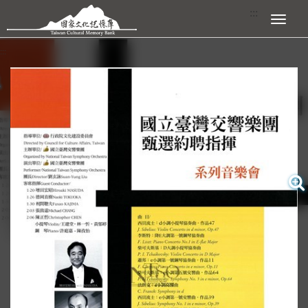
跳到主要內容區塊
:::
展開選單
:::
查