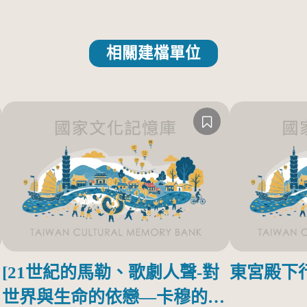
相關建檔單位
[21世紀的馬勒、歌劇人聲-對
東宮殿下
世界與生命的依戀—卡穆的馬