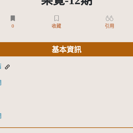
樂覽-12期
0
收藏
引用
基本資訊
結
網
網