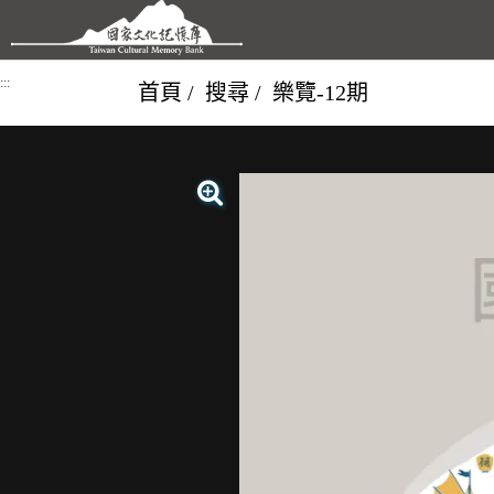
跳到主要內容區塊
:::
首頁
搜尋
樂覽-12期