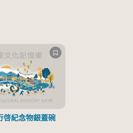
行啓紀念物銀蓋碗