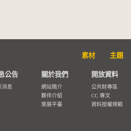
勒大地之歌]【對世界與生命
的依戀─卡穆的馬勒大地之
歌】
素材
主題
息公告
關於我們
開放資料
新消息
網站簡介
公共財專區
夥伴介紹
CC 專文
策展平臺
資料授權規範