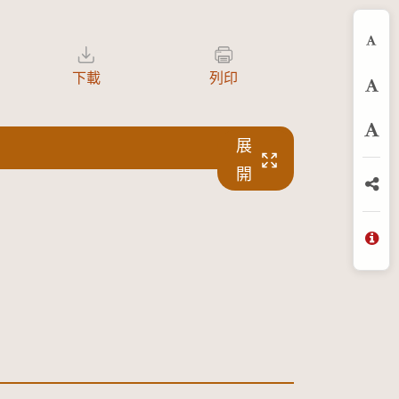
縮
下載
列印
預
放
展
開
分
問