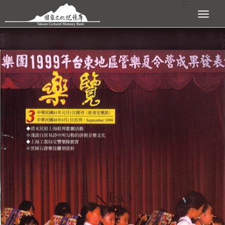
:::
跳到主要內容區塊
展開選單
:::