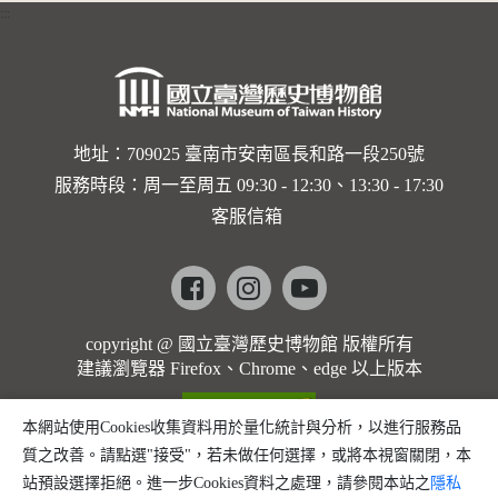
:::
卡穆的馬
勒大地之
歌]【對
世界與生
地址：709025 臺南市安南區長和路一段250號
服務時段：周一至周五 09:30 - 12:30、13:30 - 17:30
命的依戀
客服信箱
─卡穆的
馬勒大地
Facebook
instagram
youtube
之歌】
copyright @ 國立臺灣歷史博物館 版權所有
建議瀏覽器 Firefox、Chrome、edge 以上版本
本網站使用Cookies收集資料用於量化統計與分析，以進行服務品
質之改善。請點選"接受"，若未做任何選擇，或將本視窗關閉，本
站預設選擇拒絕。進一步Cookies資料之處理，請參閱本站之
隱私