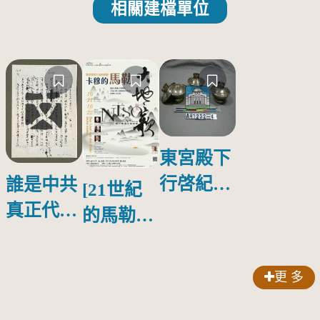
相關建檔單位
東宮殿下
行啓紀念
誰是中共
[21世紀
物銀蓋碗
真正代言
的馬勒、
人？
歌劇人
聲-對世
更 多
界與生命
的依戀—