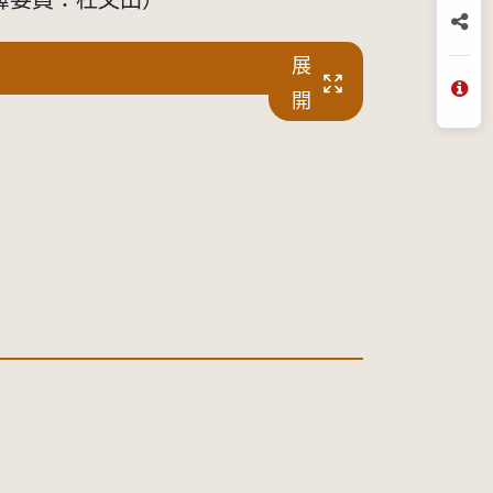
釋委員：杜文田）
分
展
開
問