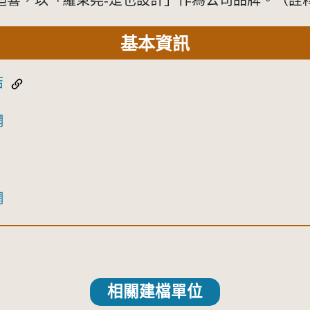
迴響，以「羅秉堯-是也設計」作為公司品牌。（詮
基本資訊
結
網
網
相關建檔單位