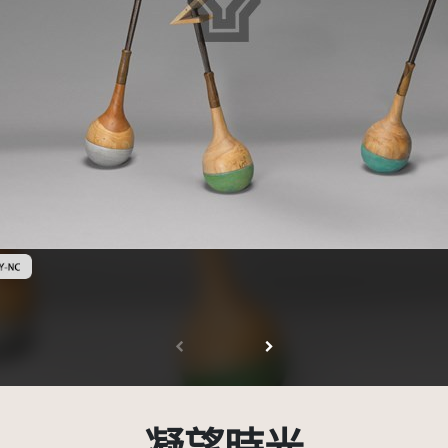
創用CC姓名標示-非商業性 3.0 台灣及其後版本(CC BY-NC 3.0 TW +)