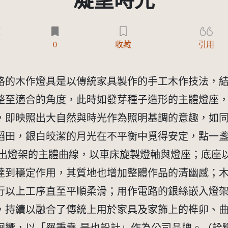
凝望時光
)
0
收藏
引用
格的木作燈具是以傳統家具製作的手工木作技法，
整至適合的角度，此時如發芽種子造形的主體燈座
，即映照出大自然與時光作為照明基調的意趣，如
稻田，銀白皎潔的月光在不平衡中覓得安定，點一
作出燈架的主體曲線，以車床旋製燈軸與燈座；底座
達到穩定作用，其質地也增加整體作品的清幽感；
行以上工序直至平順柔滑；用作電路的銀絲嵌入燈架
，持續以融合了傳統上用於家具及家飾上的榫卯、