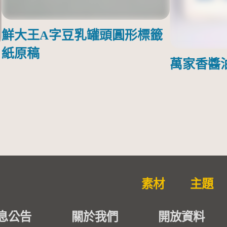
鮮大王A字豆乳罐頭圓形標籤
紙原稿
萬家香醬
素材
主題
息公告
關於我們
開放資料