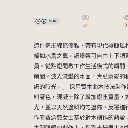
創用CC姓名標示 3.0 台灣及其後版本(CC BY 3.0 TW +
14
0
這件造形線條優雅，帶有現代極簡風
條如水鳥之翼，讓燈架可自由上下調
員。從點燈開啟工作生活模式的瞬間
瞬間。波光瀲灩的水面，青蔥蓊鬱的
處的時光。」 採用實木曲木技法製
料著色，混凝土除了增加燈座重量，
光，並以天然塗料均勻塗佈，反覆進
作者羅念慈女士基於對木創作的熱愛