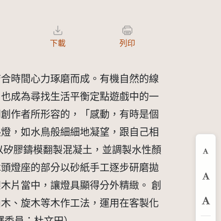
下載
列印
結合時間心力琢磨而成。有機自然的線
，也成為尋找生活平衡定點遊戲中的一
同創作者所形容的，「感動，有時是個
盞燈，如水鳥般細細地凝望，跟自己相
以矽膠鑄模翻製混凝土，並調製水性顏
縮
木頭燈座的部分以砂紙手工逐步研磨拋
預
木片當中，讓燈具顯得分外精緻。 創
曲木、旋木等木作工法，運用在客製化
放