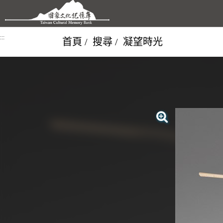
跳到主要內容區塊
:::
首頁
搜尋
凝望時光