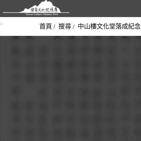
跳到主要內容區塊
:::
首頁
搜尋
中山樓文化堂落成紀念