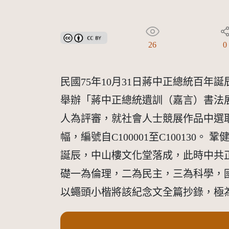
創用CC姓名標示 3.0 台灣及其後版本(CC BY 3.0 TW +
26
0
民國75年10月31日蔣中正總統百
舉辦「蔣中正總統遺訓（嘉言）書法
人為評審，就社會人士競展作品中選
幅，編號自C100001至C10013
誕辰，中山樓文化堂落成，此時中共
礎一為倫理，二為民主，三為科學，
以蠅頭小楷將該紀念文全篇抄錄，極