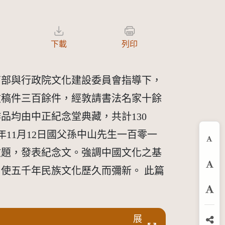
下載
列印
育部與行政院文化建設委員會指導下，
收稿件三百餘件，經敦請書法名家十餘
品均由中正紀念堂典藏，共計130
5年11月12日國父孫中山先生一百零一
縮
文題，發表紀念文。強調中國文化之基
使五千年民族文化歷久而彌新。 此篇
預
放
展