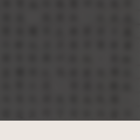
3.0 TW +)