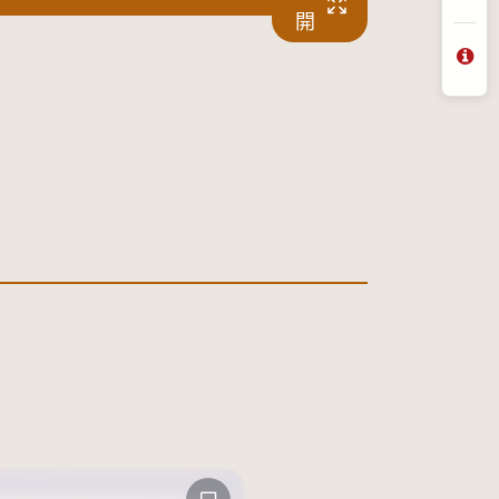
分
開
問