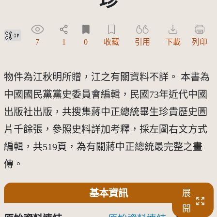
創用CC姓名標示 3.0 台灣及其後版本(CC BY 3.0 TW +)
7
1
0
收藏
引用
下載
列印
物件為江秋明所贈，江之有關資料不詳。 本書為
中國國民黨黨史委員會編輯，民國73年近代中國
出版社出版，共搜集蔣中正總統畢生珍貴歷史圖
片千餘張，參照史料詳加考釋，採左圖右文方式
編輯，共519頁，為有關蔣中正總統最完整之畫
傳。
基本資訊
展
開