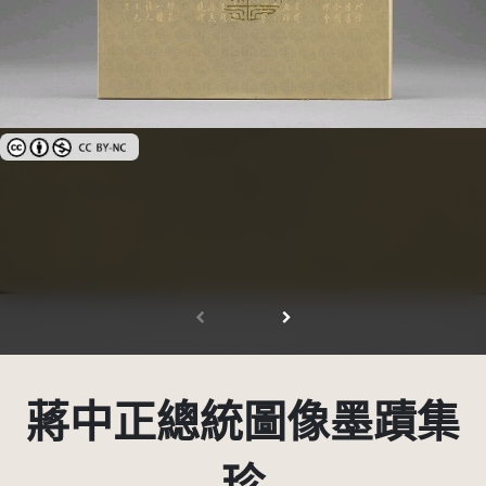
創用CC姓名標示-非商業性 3.0 台灣及其後版本(CC BY-NC 3.0 TW +)
蔣中正總統圖像墨蹟集
珍