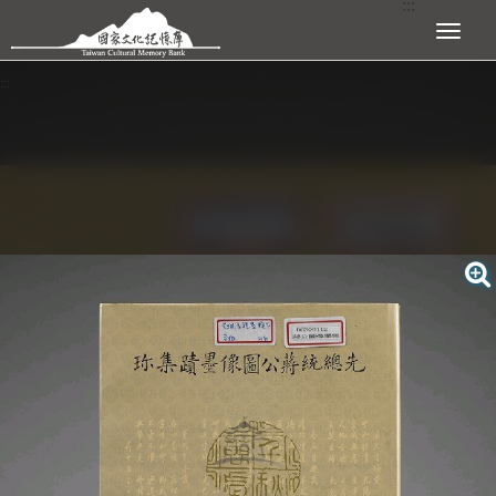
:::
跳到主要內容區塊
展開選單
:::