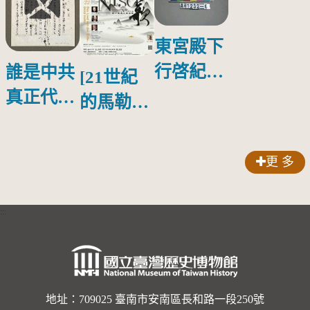
東宮殿下
行啓紀念
誰是中共
[21世紀
物銀蓋碗
真正代言
的馬勒、
人？
歌劇人
聲-對世
更 多
界與生命
的依戀—
:::
卡穆的馬
勒大地之
歌]【對
世界與生
地址：709025 臺南市安南區長和路一段250號