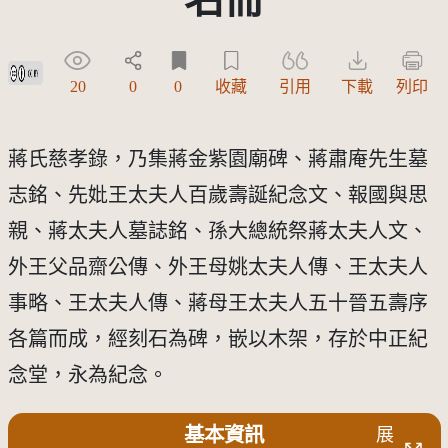
創用CC姓名標示 3.0 台灣及其後版本(CC BY 3.0 TW +)
20
0
0
收藏
引用
下載
列印
蔣氏慈孝錄，乃集蔣金紫園廟碑、蔣肅庵先生墓
志銘、先妣王太夫人百歲壽誕紀念文、報國與思
親、蔣太夫人墓誌銘、孫大總統祭蔣太夫人文、
外王父品齋公傳、外王母姚太夫人傳、王太夫人
事略、王太夫人傳、蔣母王太夫人五十晉五壽序
各篇而成，經刻石為碑，嵌以木架，存於中正紀
念堂，永為紀念。
基本資訊
展