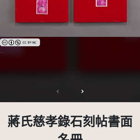
創用CC姓名標示-非商業性 3.0 台灣及其後版本(CC BY-NC 3.0 TW +)
蔣氏慈孝錄石刻帖書面
名冊