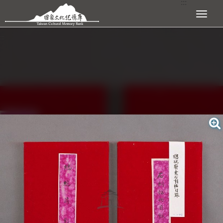
:::
跳到主要內容區塊
展開選單
:::