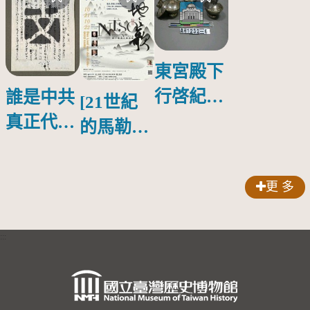
東宮殿下
行啓紀念
誰是中共
[21世紀
物銀蓋碗
真正代言
的馬勒、
人？
歌劇人
聲-對世
更 多
界與生命
的依戀—
:::
卡穆的馬
勒大地之
歌]【對