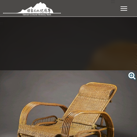
:::
跳到主要內容區塊
展開選單
:::