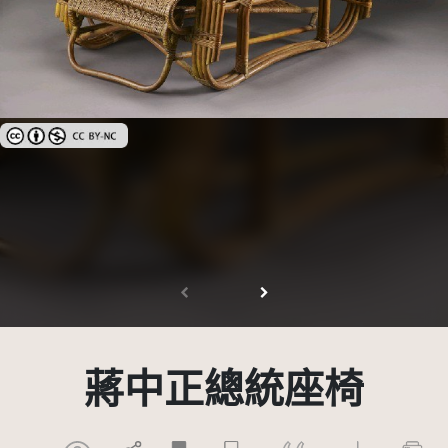
創用CC姓名標示-非商業性 3.0 台灣及其後版本(CC BY-NC 3.0 TW +)
蔣中正總統座椅