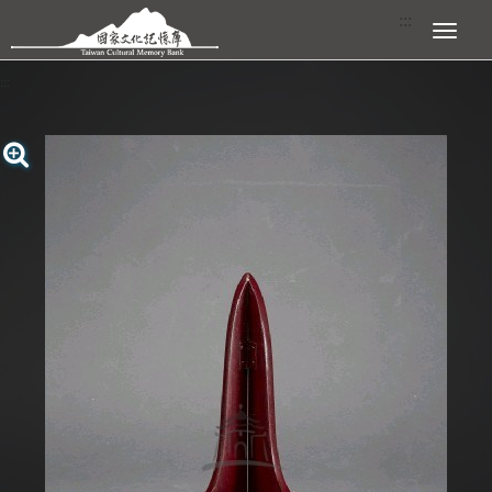
跳到主要內容區塊
:::
展開選單
:::
查看大圖