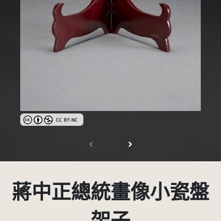
創用CC姓名標示-非商業性 3.0 台灣及其後版本(CC BY-NC 3.0 T
蔣中正總統畫像小瓷盤
架子