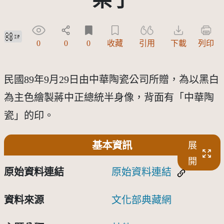
創用CC姓名標示 3.0 台灣及其後版本(CC BY 3.0 TW +)
0
0
0
收藏
引用
下載
列印
民國89年9月29日由中華陶瓷公司所贈，為以黑白
為主色繪製蔣中正總統半身像，背面有「中華陶
瓷」的印。
基本資訊
展
開
原始資料連結
原始資料連結
資料來源
文化部典藏網