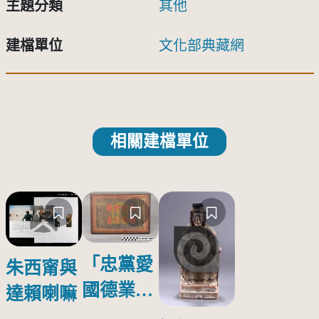
主題分類
其他
建檔單位
文化部典藏網
相關建檔單位
「忠黨愛
朱西甯與
國德業並
達賴喇嘛
壽」匾額