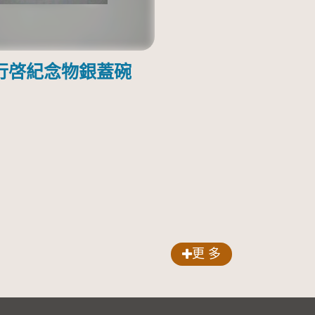
行啓紀念物銀蓋碗
更 多