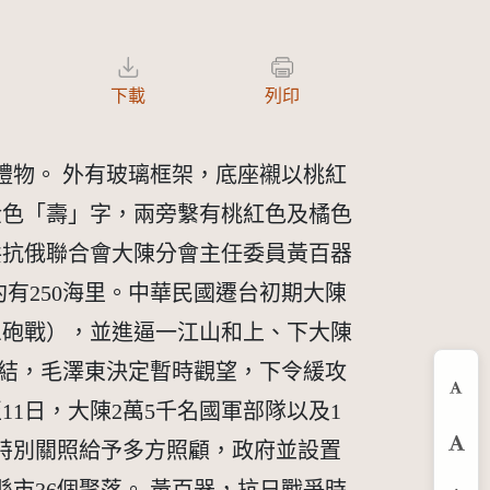
下載
列印
禮物。 外有玻璃框架，底座襯以桃紅
金色「壽」字，兩旁繫有桃紅色及橘色
共抗俄聯合會大陳分會主任委員黃百器
有250海里。中華民國遷台初期大陳
三砲戰），並進逼一江山和上、下大陳
集結，毛澤東決定暫時觀望，下令緩攻
縮
1日，大陳2萬5千名國軍部隊以及1
特別關照給予多方照顧，政府並設置
預