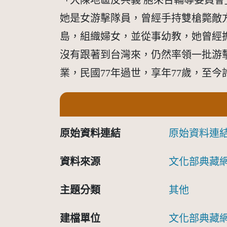
「大陳地區反共義 胞來台輔導委員會
她是女游擊隊員，曾經手持雙槍斃敵
島，組織婦女，並從事幼教，她曾經
沒有跟著到台灣來，仍然率領一批游
業，民國77年過世，享年77歲，至
原始資料連結
原始資料連
資料來源
文化部典藏
主題分類
其他
建檔單位
文化部典藏