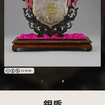
創用CC姓名標示-非商業性 3.0 台灣及其後版本(CC BY-NC 3.0 TW +)