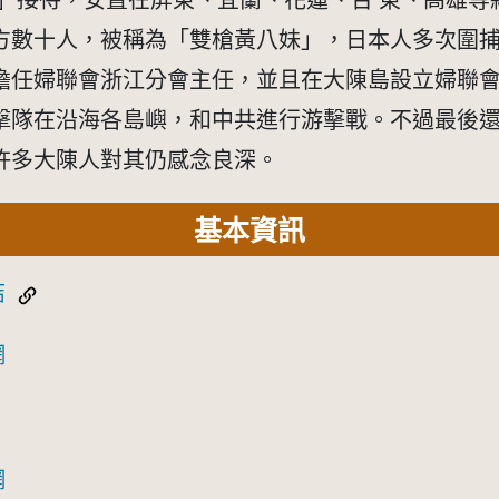
」接待，安置在屏東、宜蘭、花蓮、台 東、高雄等縣
方數十人，被稱為「雙槍黃八妹」，日本人多次圍捕
擔任婦聯會浙江分會主任，並且在大陳島設立婦聯
擊隊在沿海各島嶼，和中共進行游擊戰。不過最後
今許多大陳人對其仍感念良深。
基本資訊
結
網
網