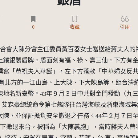
銀盾
)
0
收藏
引用
俄聯合會大陳分會主任委員黃百器女士贈送給蔣夫人的
上鑲銀製盾牌，盾面刻有福、祿、壽三仙，下方有
撰寫「恭祝夫人華誕」，左下方落款「中華婦女反
有北方的一江山島、上大陳、下大陳島等，距台灣約
大陳地名新臺幣。43年９月３日中共對金門發動（九
江山，艾森豪總統命令第七艦隊往台灣海峽及浙東海域
陳，並保証擔負安全撤退之任務。44年２月７日至1
航下撤退來台，被稱為「大陳義胞」，當時蔣夫人曾