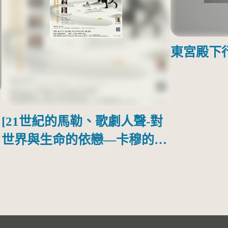
東宮殿下
[21世紀的馬勒、歌劇人聲-對
世界與生命的依戀—卡穆的馬
勒大地之歌]【對世界與生命
的依戀─卡穆的馬勒大地之
歌】