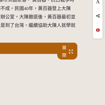
市36個聚落。 黃百器，抗日戰爭時
放
不成。民國40年，黃百器登上大陳
會辦公室。大陳撤退後，黃百器最初並
分
還是到了台灣，繼續協助大陳人就學就
問
展
開