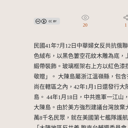
創用CC姓名標示 3.0 台灣及其後版本(CC BY 3.0 TW +
20
1
民國41年7月12日中華婦女反共抗
色絨布，以黑色簍空花紋木雕為底，
緞帶裝飾。玻璃框架右上方以紅色漆
敬贈」。 大陳島屬浙江溫嶺縣，包含
尚在轄區之內，42年1月1日還發行
島。 44年1月18日，中共進軍一
大陳島。由於美方強烈建議台灣放棄大
萬8千名民眾，就在美國第七艦隊護